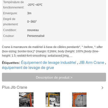
Température de
-20℃~40℃
fonctionnement:
Envergure:
3m
Degré de
0~360°
pivotement:
Condition:
nouveau
Couleur:
Personnalisé
Crane à manœuvre de matériel à base de câbles pendants*, *::before, *::after
{box-sizing: border-box;}* {margin: 0;}html, body {height: 100%;}body {line-
height: 1.5;-webkit-font-smoothing: antialiased;}img, ...
Équipement de levage industriel
JIB Arm Crane
Étiquettes:
,
,
équipement de levage de grue
Description de produit >
Jib Crane
Plus