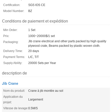
Certification:
SGS IOS CE
Model Number:
BZ
Conditions de paiement et expédition
Min Order:
1 Set
Prix:
1000~20000$/1 set
Jib crane electrical and other parts packed by high quality
Packaging:
plywood crate, Beams packed by plastic woven cloth.
Delivery Time:
20 days
Payment Terms:
L/C, T/T
Supply Ability:
20000 Sets per Year
description de
Jib Crane
Nom du produit:
Crane à jib montée au sol
Application du
Largement
projet:
Vitesse de levage:
0.5M/S