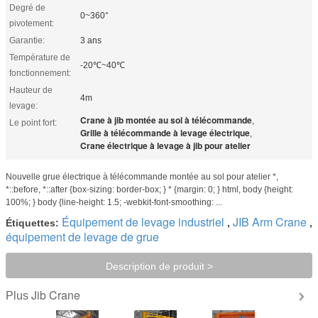
Degré de
0~360°
pivotement:
Garantie:
3 ans
Température de
-20℃~40℃
fonctionnement:
Hauteur de
4m
levage:
Crane à jib montée au sol à télécommande
,
Le point fort:
Grille à télécommande à levage électrique
,
Crane électrique à levage à jib pour atelier
Nouvelle grue électrique à télécommande montée au sol pour atelier *,
*::before, *::after {box-sizing: border-box; } * {margin: 0; } html, body {height:
100%; } body {line-height: 1.5; -webkit-font-smoothing: ...
Équipement de levage industriel
JIB Arm Crane
Étiquettes:
,
,
équipement de levage de grue
Description de produit >
Jib Crane
Plus