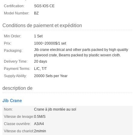
Certification:
SGS IOS CE
Model Number:
BZ
Conditions de paiement et expédition
Min Order:
1 Set
Prix:
1000~20000$/1 set
Jib crane electrical and other parts packed by high quality
Packaging:
plywood crate, Beams packed by plastic woven cloth.
Delivery Time:
20 days
Payment Terms:
L/C, T/T
Supply Ability:
20000 Sets per Year
description de
Jib Crane
Nom:
Crane à jib montée au sol
Vitesse de levage:
0.5M/S
Classe ouvrière:
A3/A4
Vitesse du chariot:
2m/min