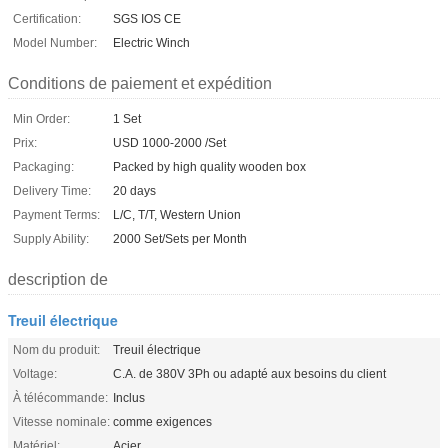
Certification:
SGS IOS CE
Model Number:
Electric Winch
Conditions de paiement et expédition
Min Order:
1 Set
Prix:
USD 1000-2000 /Set
Packaging:
Packed by high quality wooden box
Delivery Time:
20 days
Payment Terms:
L/C, T/T, Western Union
Supply Ability:
2000 Set/Sets per Month
description de
Treuil électrique
Nom du produit:
Treuil électrique
Voltage:
C.A. de 380V 3Ph ou adapté aux besoins du client
À télécommande:
Inclus
Vitesse nominale:
comme exigences
Matériel:
Acier