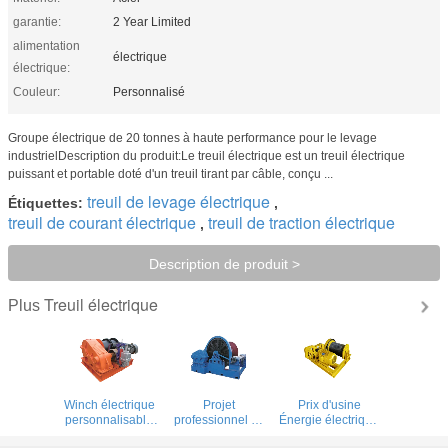
garantie:
2 Year Limited
alimentation
électrique
électrique:
Couleur:
Personnalisé
Groupe électrique de 20 tonnes à haute performance pour le levage
industrielDescription du produit:Le treuil électrique est un treuil électrique
puissant et portable doté d'un treuil tirant par câble, conçu ...
treuil de levage électrique
Étiquettes:
,
treuil de courant électrique
treuil de traction électrique
,
Description de produit >
Treuil électrique
Plus
Winch électrique
Projet
Prix d'usine
personnalisable
professionnel de
Énergie électrique
avec construction
charge de 30
Le treuil