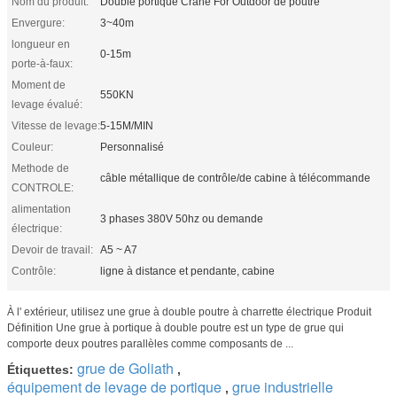
Nom du produit:
Double portique Crane For Outdoor de poutre
Envergure:
3~40m
longueur en
0-15m
porte-à-faux:
Moment de
550KN
levage évalué:
Vitesse de levage:
5-15M/MIN
Couleur:
Personnalisé
Methode de
câble métallique de contrôle/de cabine à télécommande
CONTROLE:
alimentation
3 phases 380V 50hz ou demande
électrique:
Devoir de travail:
A5 ~ A7
Contrôle:
ligne à distance et pendante, cabine
À l' extérieur, utilisez une grue à double poutre à charrette électrique Produit
Définition Une grue à portique à double poutre est un type de grue qui
comporte deux poutres parallèles comme composants de ...
grue de Goliath
Étiquettes:
,
équipement de levage de portique
grue industrielle
,