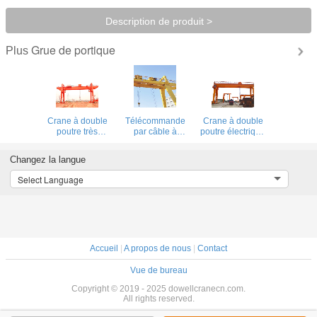
Description de produit >
Grue de portique
Plus
Crane à double
Télécommande
Crane à double
poutre très
par câble à
poutre électrique
efficace pour le
double poutre,
avec chariot pour
levage à l'aide de
grue à grille avec
le levage
Changez la langue
hameçons
chariot
Select Language
Accueil
|
A propos de nous
|
Contact
Vue de bureau
Copyright © 2019 - 2025 dowellcranecn.com.
All rights reserved.