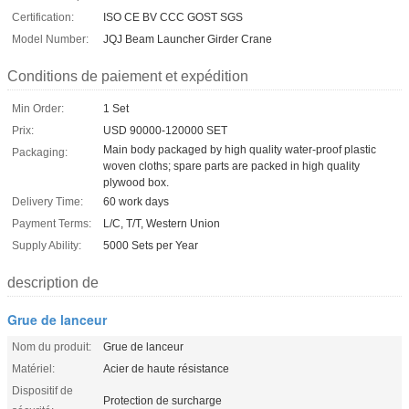
Certification:
ISO CE BV CCC GOST SGS
Model Number:
JQJ Beam Launcher Girder Crane
Conditions de paiement et expédition
Min Order:
1 Set
Prix:
USD 90000-120000 SET
Main body packaged by high quality water-proof plastic
Packaging:
woven cloths; spare parts are packed in high quality
plywood box.
Delivery Time:
60 work days
Payment Terms:
L/C, T/T, Western Union
Supply Ability:
5000 Sets per Year
description de
Grue de lanceur
Nom du produit:
Grue de lanceur
Matériel:
Acier de haute résistance
Dispositif de
Protection de surcharge