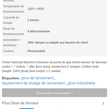
sécurité:
Température de
-20℃~+50℃
fonctionnement:
Capacité de
2 tonnes
levage:
Mode de
À télécommande
fonctionnement:
alimentation
380v 3phase ou adapté aux besoins du client
électrique:
Couleur:
Personnalisé
Chine Fabricant Machine d'érection de ponts de type treillis lanceur de faisceau
routier *, *::before, *::after {box-sizing: border-box;}* {margin: 0;}html, body
{height: 100%;}body {line-height: 1.5;-webkit...
grue de lancement
Étiquettes:
,
équipement de levage de lancement
grue industrielle
,
Description de produit >
Grue de lanceur
Plus