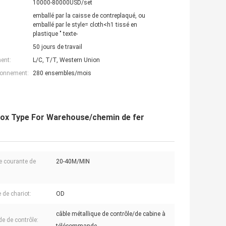
10000-80000USD/set
emballé par la caisse de contreplaqué, ou
emballé par le style= cloth<h1 tissé en
plastique " texte-
50 jours de travail
ent:
L/C, T/T, Western Union
ionnement:
280 ensembles/mois
 Box Type For Warehouse/chemin de fer
e courante de
20-40M/MIN
 de chariot:
OD
câble métallique de contrôle/de cabine à
e de contrôle: