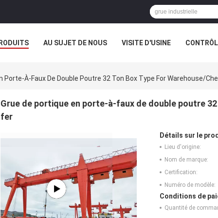
RODUITS
AU SUJET DE NOUS
VISITE D'USINE
CONTRÔLE
En Porte-À-Faux De Double Poutre 32 Ton Box Type For Warehouse/che
Grue de portique en porte-à-faux de double poutre 3
fer
Détails sur le prod
Lieu d'origine:
Nom de marque:
Certification:
Numéro de modèle:
Conditions de pai
Quantité de comma