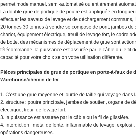
permet mode manuel, semi-automatisé ou entièrement automati
La double grue de portique de poutre est appliquée en longueur 
effectuer les travaux de levage et de déchargement communs, l
20 tonnes 30 tonnes à vendre se compose de pont, jambes de 
chariot, équipement électrique, treuil de levage fort, le cadre
de botte, des mécanismes de déplacement de grue sont action
télécommande, la puissance est assurée par le câble ou le fil de
capacité pour votre choix selon votre utilisation différente.
Pièces principales
de grue de portique en porte-à-faux de 
Warehouse/chemin de fer
1.
C'est une grue moyenne et lourde de taille qui voyage dans l
2. structure : poutre principale, jambes de soutien, organe de 
électrique, treuil de levage fort.
3. la puissance est assurée par le câble ou le fil de glissière.
4. interdiction : métal de fonte, inflammable de levage, explosif
opérations dangereuses.