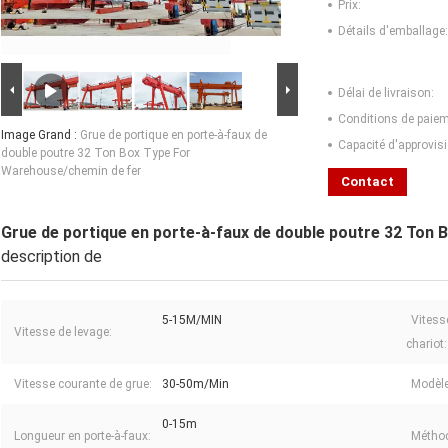
Prix:
Détails d'emballage:
Délai de livraison:
Conditions de paiem
Image Grand :
Grue de portique en porte-à-faux de
Capacité d'approvis
double poutre 32 Ton Box Type For
Warehouse/chemin de fer
Contact
Grue de portique en porte-à-faux de double poutre 32 Ton
description de
5-15M/MIN
Vitess
Vitesse de levage:
chariot:
Vitesse courante de grue:
30-50m/Min
Modèle
0-15m
Longueur en porte-à-faux:
Méthod