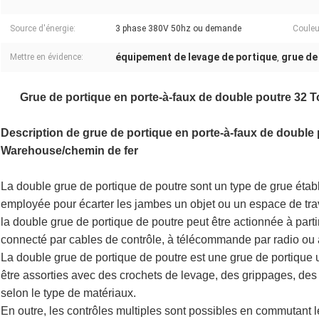
Source d'énergie:
3 phase 380V 50hz ou demande
Couleu
équipement de levage de portique
grue de
Mettre en évidence:
,
Grue de portique en porte-à-faux de double poutre 32
Description
de grue de portique en porte-à-faux de double
Warehouse/chemin de fer
La double grue de portique de poutre sont un type de grue établi
employée pour écarter les jambes un objet ou un espace de trav
la double grue de portique de poutre peut être actionnée à partir
connecté par cables de contrôle, à télécommande par radio ou à 
La double grue de portique de poutre est une grue de portique 
être assorties avec des crochets de levage, des grippages, des b
selon le type de matériaux.
En outre, les contrôles multiples sont possibles en commutant l