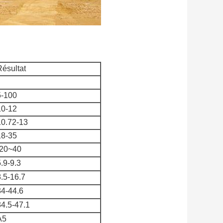
Résultat
5-100
10-12
10.72-13
18-35
-20~40
.9-9.3
8.5-16.7
34-44.6
34.5-47.1
A5