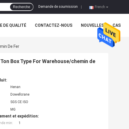
Demande de soumission
Recherche
|
French
 DE QUALITÉ
CONTACTEZ-NOUS
NOUVELLES
CAS
min De Fer
2 Ton Box Type For Warehouse/chemin de
uit:
Henan
Dowellcrane
SGS CE ISO
MG
ement et expédition:
nde min:
1