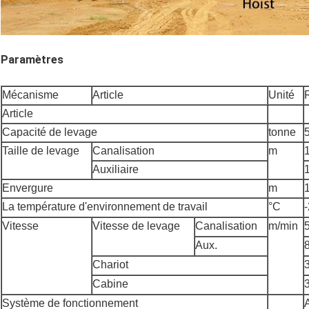
Paramètres
Mécanisme
Article
Unité
Article
Capacité de levage
tonne
Taille de levage
Canalisation
m
Auxiliaire
Envergure
m
La température d'environnement de travail
°C
Vitesse
Vitesse de levage
Canalisation
m/min
5
Aux.
Chariot
Cabine
Système de fonctionnement