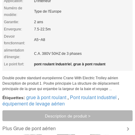
Application:
D'intérieur
Numéro de
Type de l'Europe
modèle:
Garantie:
2 ans
Envergure:
7.5-22.5m
Devoir
A5~A8
fonctionnant:
alimentation
C.A. 380V 50HZ de 3 phases
d'énergie:
pont roulant industriel
grue à pont roulant
Le point fort:
,
Double poutre standard européenne Crane With Electric Trolley aérien
Description de produit 1. Poutre principale La structure de déplacement
principale de la grue qui enjambe la largeur de la baie et voyage ...
grue à pont roulant
Pont roulant industriel
Étiquettes:
,
,
équipement de levage aérien
Description de produit >
Grue de pont aérien
Plus